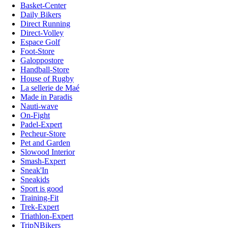
Basket-Center
Daily Bikers
Direct Running
Direct-Volley
Espace Golf
Foot-Store
Galoppostore
Handball-Store
House of Rugby
La sellerie de Maé
Made in Paradis
Nauti-wave
On-Fight
Padel-Expert
Pecheur-Store
Pet and Garden
Slowood Interior
Smash-Expert
Sneak'In
Sneakids
Sport is good
Training-Fit
Trek-Expert
Triathlon-Expert
TripNBikers