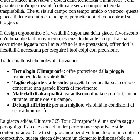
garantisce un'impermeabilità ottimale senza compromettere la
traspirabilità. Che tu sia sul campo con tempo umido o ventoso, questa
giacca ti tiene asciutto e a tuo agio, permettendoti di concentrarti sul
tuo gioco.
Il design ergonomico e la vestibilità sagomata della giacca favoriscono
un'ottima libertà di movimento, essenziale durante i colpi. La sua
costruzione leggera non limita affatto le tue prestazioni, offrendoti la
flessibilità necessaria per eseguire i tuoi colpi con precisione.
Tra le caratteristiche notevoli, troviamo:
Tecnologia Climaproof+
: offre protezione dalla pioggia
mantenendo la traspirabilità.
Taglio elegante e aderente
: progettata per adattarsi al corpo e
consentire una grande libertà di movimento.
Materiali di alta qualità
: garantiscono durata e comfort, anche
durante lunghe ore sul campo.
Dettagli riflettenti
: per una migliore visibilità in condizioni di
scarsa luminosità.
La giacca adidas Ultimate 365 Tour Climaproof+ è una scelta saggia
per ogni golfista che cerca di unire performance sportiva e stile
contemporaneo. Che tu stia giocando per divertimento o in un contesto
competitivo, questa giacca diventerà un elemento indispensabile nel