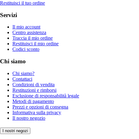
Restituisci il tuo ordine
Servizi
Il mio account
Centro assistenza
Traccia il mio ordine
Restituisci il mio ordine
Codici sconto
Chi siamo
Chi siamo?
Contattaci
Condizioni di vendita
Restituzioni e rimborsi
Esclusione di responsabilità legale
Metodi di pagamento
Prezzi e opzioni di consegna
Informativa sulla privacy
Il nostro negozio
I nostri negozi