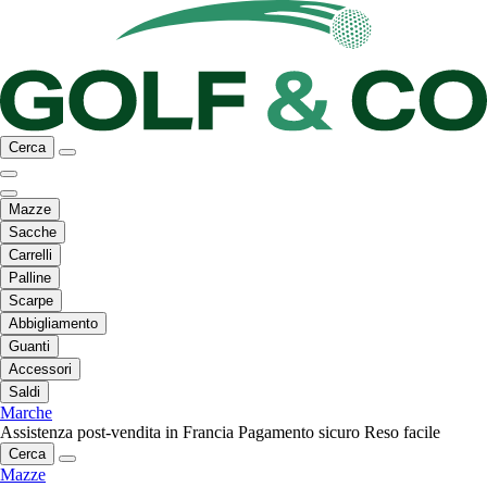
Cerca
Mazze
Sacche
Carrelli
Palline
Scarpe
Abbigliamento
Guanti
Accessori
Saldi
Marche
Assistenza post-vendita in Francia
Pagamento sicuro
Reso facile
Cerca
Mazze