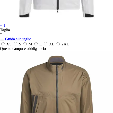
+-1
Taglia
*
Guida alle taglie
XS
S
M
L
XL
2XL
Questo campo è obbligatorio