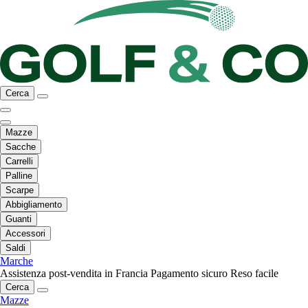
Cerca
Mazze
Sacche
Carrelli
Palline
Scarpe
Abbigliamento
Guanti
Accessori
Saldi
Marche
Assistenza post-vendita in Francia
Pagamento sicuro
Reso facile
Cerca
Mazze