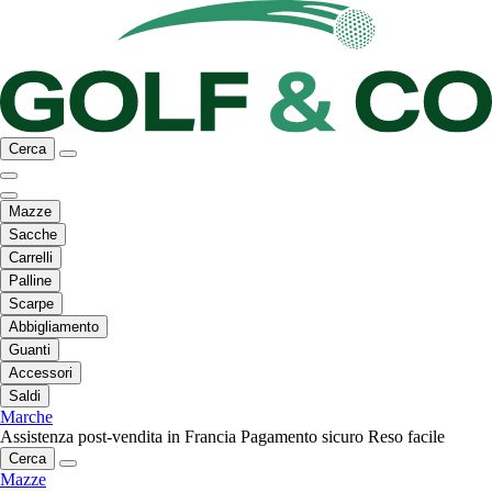
Cerca
Mazze
Sacche
Carrelli
Palline
Scarpe
Abbigliamento
Guanti
Accessori
Saldi
Marche
Assistenza post-vendita in Francia
Pagamento sicuro
Reso facile
Cerca
Mazze