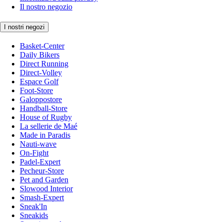
Il nostro negozio
I nostri negozi
Basket-Center
Daily Bikers
Direct Running
Direct-Volley
Espace Golf
Foot-Store
Galoppostore
Handball-Store
House of Rugby
La sellerie de Maé
Made in Paradis
Nauti-wave
On-Fight
Padel-Expert
Pecheur-Store
Pet and Garden
Slowood Interior
Smash-Expert
Sneak'In
Sneakids