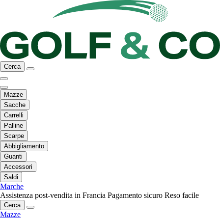
Cerca
Mazze
Sacche
Carrelli
Palline
Scarpe
Abbigliamento
Guanti
Accessori
Saldi
Marche
Assistenza post-vendita in Francia
Pagamento sicuro
Reso facile
Cerca
Mazze