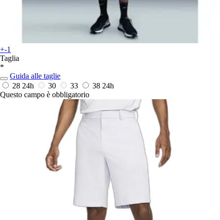
+-1
Taglia
*
Guida alle taglie
28
24h
30
33
38
24h
Questo campo è obbligatorio