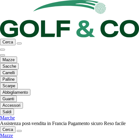
Cerca
Mazze
Sacche
Carrelli
Palline
Scarpe
Abbigliamento
Guanti
Accessori
Saldi
Marche
Assistenza post-vendita in Francia
Pagamento sicuro
Reso facile
Cerca
Mazze