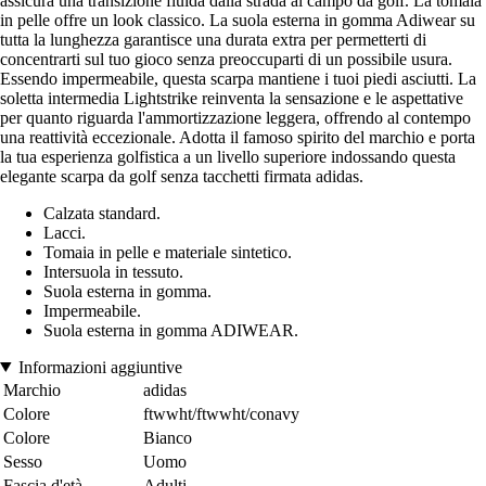
assicura una transizione fluida dalla strada al campo da golf. La tomaia
in pelle offre un look classico. La suola esterna in gomma Adiwear su
tutta la lunghezza garantisce una durata extra per permetterti di
concentrarti sul tuo gioco senza preoccuparti di un possibile usura.
Essendo impermeabile, questa scarpa mantiene i tuoi piedi asciutti. La
soletta intermedia Lightstrike reinventa la sensazione e le aspettative
per quanto riguarda l'ammortizzazione leggera, offrendo al contempo
una reattività eccezionale. Adotta il famoso spirito del marchio e porta
la tua esperienza golfistica a un livello superiore indossando questa
elegante scarpa da golf senza tacchetti firmata adidas.
Calzata standard.
Lacci.
Tomaia in pelle e materiale sintetico.
Intersuola in tessuto.
Suola esterna in gomma.
Impermeabile.
Suola esterna in gomma ADIWEAR.
Informazioni aggiuntive
Marchio
adidas
Colore
ftwwht/ftwwht/conavy
Colore
Bianco
Sesso
Uomo
Fascia d'età
Adulti