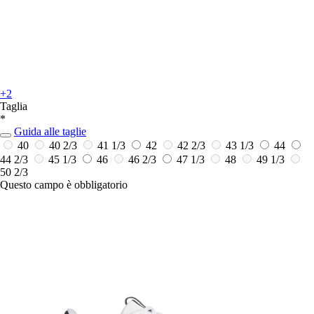
+2
Taglia
*
Guida alle taglie
40
40 2/3
41 1/3
42
42 2/3
43 1/3
44
44 2/3
45 1/3
46
46 2/3
47 1/3
48
49 1/3
50 2/3
Questo campo è obbligatorio