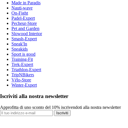
Made in Paradis
Nauti-wave
On-Fight
Padel-Expert
Pecheur-Store
Pet and Garden
Slowood Interior
Smash-Expert
Sneak'In
Sneakids
Sport is good
Training-Fit
Trek-Expert
Triathlon-Expert
TripNBikers
Vélo-Store
Winter-Expert
Iscriviti alla nostra newsletter
Approfitta di uno sconto del 10% iscrivendoti alla nostra newsletter
Iscriviti