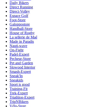
Daily Bikers
Direct Running
Direct-Volley
Espace Golf
Foot-Store
Galoppostore
Handball-Store
House of Rugby
La sellerie de Maé
Made in Paradis
Nauti-wave
On-Fight
Padel-Expert
Pecheur-Store
Pet and Garden
Slowood Interior
Smash-Expert
Sneak'In
Sneakids
Sport is good
Training-Fit
Trek-Expert
Triathlon-Expert
TripNBikers
Vélo-Store