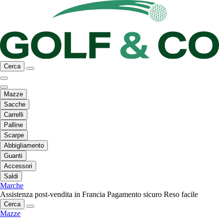
Cerca
Mazze
Sacche
Carrelli
Palline
Scarpe
Abbigliamento
Guanti
Accessori
Saldi
Marche
Assistenza post-vendita in Francia
Pagamento sicuro
Reso facile
Cerca
Mazze