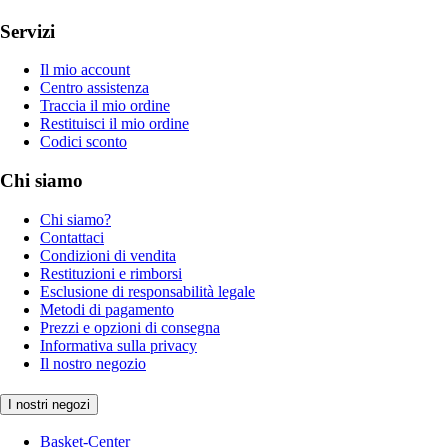
Servizi
Il mio account
Centro assistenza
Traccia il mio ordine
Restituisci il mio ordine
Codici sconto
Chi siamo
Chi siamo?
Contattaci
Condizioni di vendita
Restituzioni e rimborsi
Esclusione di responsabilità legale
Metodi di pagamento
Prezzi e opzioni di consegna
Informativa sulla privacy
Il nostro negozio
I nostri negozi
Basket-Center