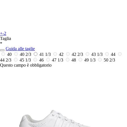
+-2
Taglia
*
Guida alle taglie
40
40 2/3
41 1/3
42
42 2/3
43 1/3
44
44 2/3
45 1/3
46
47 1/3
48
49 1/3
50 2/3
Questo campo è obbligatorio