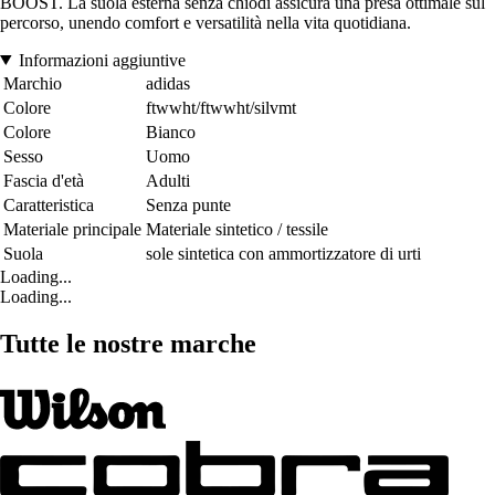
BOOST. La suola esterna senza chiodi assicura una presa ottimale sul
percorso, unendo comfort e versatilità nella vita quotidiana.
Informazioni aggiuntive
Marchio
adidas
Colore
ftwwht/ftwwht/silvmt
Colore
Bianco
Sesso
Uomo
Fascia d'età
Adulti
Caratteristica
Senza punte
Materiale principale
Materiale sintetico / tessile
Suola
sole sintetica con ammortizzatore di urti
Loading...
Loading...
Tutte le nostre marche