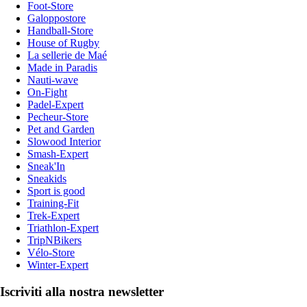
Foot-Store
Galoppostore
Handball-Store
House of Rugby
La sellerie de Maé
Made in Paradis
Nauti-wave
On-Fight
Padel-Expert
Pecheur-Store
Pet and Garden
Slowood Interior
Smash-Expert
Sneak'In
Sneakids
Sport is good
Training-Fit
Trek-Expert
Triathlon-Expert
TripNBikers
Vélo-Store
Winter-Expert
Iscriviti alla nostra newsletter