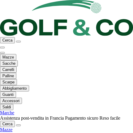
Cerca
Mazze
Sacche
Carrelli
Palline
Scarpe
Abbigliamento
Guanti
Accessori
Saldi
Marche
Assistenza post-vendita in Francia
Pagamento sicuro
Reso facile
Cerca
Mazze