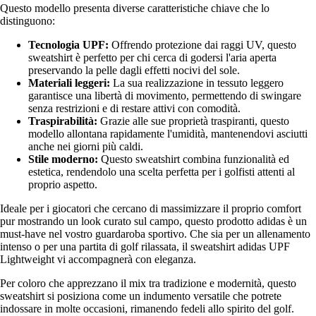
Questo modello presenta diverse caratteristiche chiave che lo
distinguono:
Tecnologia UPF:
Offrendo protezione dai raggi UV, questo
sweatshirt è perfetto per chi cerca di godersi l'aria aperta
preservando la pelle dagli effetti nocivi del sole.
Materiali leggeri:
La sua realizzazione in tessuto leggero
garantisce una libertà di movimento, permettendo di swingare
senza restrizioni e di restare attivi con comodità.
Traspirabilità:
Grazie alle sue proprietà traspiranti, questo
modello allontana rapidamente l'umidità, mantenendovi asciutti
anche nei giorni più caldi.
Stile moderno:
Questo sweatshirt combina funzionalità ed
estetica, rendendolo una scelta perfetta per i golfisti attenti al
proprio aspetto.
Ideale per i giocatori che cercano di massimizzare il proprio comfort
pur mostrando un look curato sul campo, questo prodotto adidas è un
must-have nel vostro guardaroba sportivo. Che sia per un allenamento
intenso o per una partita di golf rilassata, il sweatshirt adidas UPF
Lightweight vi accompagnerà con eleganza.
Per coloro che apprezzano il mix tra tradizione e modernità, questo
sweatshirt si posiziona come un indumento versatile che potrete
indossare in molte occasioni, rimanendo fedeli allo spirito del golf.