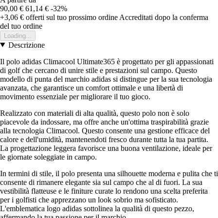
90,00 €
61,14 €
-32%
+3,06 €
offerti sul tuo prossimo ordine
Accreditati dopo la conferma
del tuo ordine
Loading...
Descrizione
Il polo adidas Climacool Ultimate365 è progettato per gli appassionati
di golf che cercano di unire stile e prestazioni sul campo. Questo
modello di punta del marchio adidas si distingue per la sua tecnologia
avanzata, che garantisce un comfort ottimale e una libertà di
movimento essenziale per migliorare il tuo gioco.
Realizzato con materiali di alta qualità, questo polo non è solo
piacevole da indossare, ma offre anche un'ottima traspirabilità grazie
alla tecnologia Climacool. Questo consente una gestione efficace del
calore e dell'umidità, mantenendoti fresco durante tutta la tua partita.
La progettazione leggera favorisce una buona ventilazione, ideale per
le giornate soleggiate in campo.
In termini di stile, il polo presenta una silhouette moderna e pulita che ti
consente di rimanere elegante sia sul campo che al di fuori. La sua
vestibilità flatteuse e le finiture curate lo rendono una scelta preferita
per i golfisti che apprezzano un look sobrio ma sofisticato.
L'emblematica logo adidas sottolinea la qualità di questo pezzo,
affermando la tua passione per il marchio.