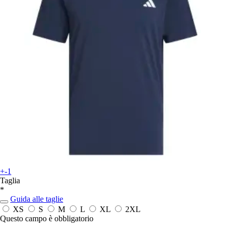
+-1
Taglia
*
Guida alle taglie
XS
S
M
L
XL
2XL
Questo campo è obbligatorio