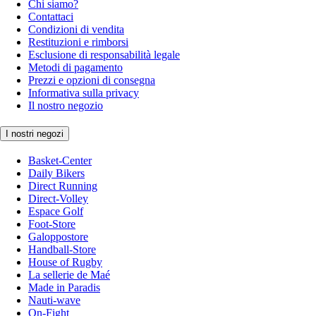
Chi siamo?
Contattaci
Condizioni di vendita
Restituzioni e rimborsi
Esclusione di responsabilità legale
Metodi di pagamento
Prezzi e opzioni di consegna
Informativa sulla privacy
Il nostro negozio
I nostri negozi
Basket-Center
Daily Bikers
Direct Running
Direct-Volley
Espace Golf
Foot-Store
Galoppostore
Handball-Store
House of Rugby
La sellerie de Maé
Made in Paradis
Nauti-wave
On-Fight