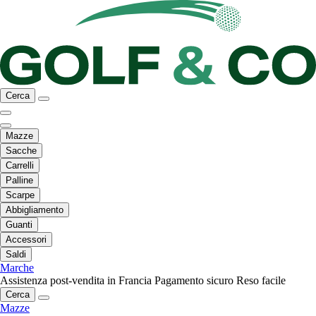
Cerca
Mazze
Sacche
Carrelli
Palline
Scarpe
Abbigliamento
Guanti
Accessori
Saldi
Marche
Assistenza post-vendita in Francia
Pagamento sicuro
Reso facile
Cerca
Mazze