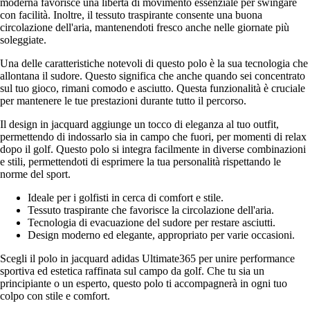
moderna favorisce una libertà di movimento essenziale per swingare
con facilità. Inoltre, il tessuto traspirante consente una buona
circolazione dell'aria, mantenendoti fresco anche nelle giornate più
soleggiate.
Una delle caratteristiche notevoli di questo polo è la sua tecnologia che
allontana il sudore. Questo significa che anche quando sei concentrato
sul tuo gioco, rimani comodo e asciutto. Questa funzionalità è cruciale
per mantenere le tue prestazioni durante tutto il percorso.
Il design in jacquard aggiunge un tocco di eleganza al tuo outfit,
permettendo di indossarlo sia in campo che fuori, per momenti di relax
dopo il golf. Questo polo si integra facilmente in diverse combinazioni
e stili, permettendoti di esprimere la tua personalità rispettando le
norme del sport.
Ideale per i golfisti in cerca di comfort e stile.
Tessuto traspirante che favorisce la circolazione dell'aria.
Tecnologia di evacuazione del sudore per restare asciutti.
Design moderno ed elegante, appropriato per varie occasioni.
Scegli il polo in jacquard adidas Ultimate365 per unire performance
sportiva ed estetica raffinata sul campo da golf. Che tu sia un
principiante o un esperto, questo polo ti accompagnerà in ogni tuo
colpo con stile e comfort.