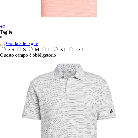
+0
Taglia
*
Guida alle taglie
XS
S
M
L
XL
2XL
Questo campo è obbligatorio