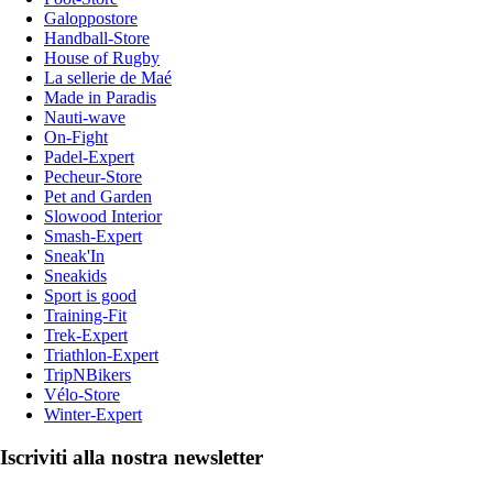
Galoppostore
Handball-Store
House of Rugby
La sellerie de Maé
Made in Paradis
Nauti-wave
On-Fight
Padel-Expert
Pecheur-Store
Pet and Garden
Slowood Interior
Smash-Expert
Sneak'In
Sneakids
Sport is good
Training-Fit
Trek-Expert
Triathlon-Expert
TripNBikers
Vélo-Store
Winter-Expert
Iscriviti alla nostra newsletter