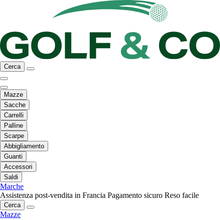
Cerca
Mazze
Sacche
Carrelli
Palline
Scarpe
Abbigliamento
Guanti
Accessori
Saldi
Marche
Assistenza post-vendita in Francia
Pagamento sicuro
Reso facile
Cerca
Mazze