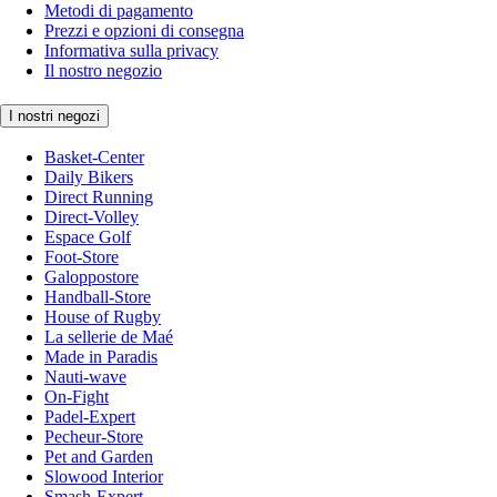
Metodi di pagamento
Prezzi e opzioni di consegna
Informativa sulla privacy
Il nostro negozio
I nostri negozi
Basket-Center
Daily Bikers
Direct Running
Direct-Volley
Espace Golf
Foot-Store
Galoppostore
Handball-Store
House of Rugby
La sellerie de Maé
Made in Paradis
Nauti-wave
On-Fight
Padel-Expert
Pecheur-Store
Pet and Garden
Slowood Interior
Smash-Expert