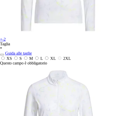
+-2
Taglia
*
Guida alle taglie
XS
S
M
L
XL
2XL
Questo campo è obbligatorio