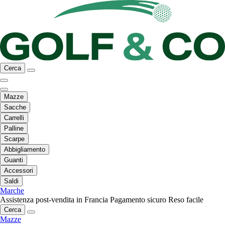
Cerca
Mazze
Sacche
Carrelli
Palline
Scarpe
Abbigliamento
Guanti
Accessori
Saldi
Marche
Assistenza post-vendita in Francia
Pagamento sicuro
Reso facile
Cerca
Mazze