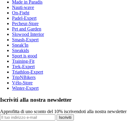
Made in Paradis
Nauti-wave
On-Fight
Padel-Expert
Pecheur-Store
Pet and Garden
Slowood Interior
Smash-Expert
Sneak'In
Sneakids
Sport is good
Training-Fit
Trek-Expert
Triathlon-Expert
TripNBikers
Vélo-Store
Winter-Expert
Iscriviti alla nostra newsletter
Approfitta di uno sconto del 10% iscrivendoti alla nostra newsletter
Iscriviti