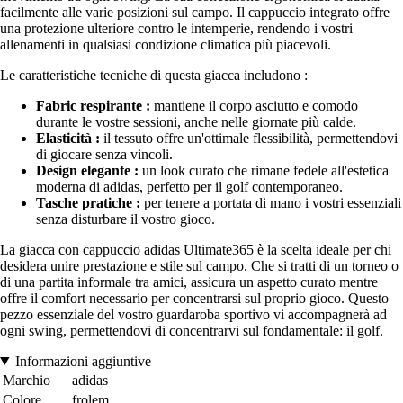
facilmente alle varie posizioni sul campo. Il cappuccio integrato offre
una protezione ulteriore contro le intemperie, rendendo i vostri
allenamenti in qualsiasi condizione climatica più piacevoli.
Le caratteristiche tecniche di questa giacca includono :
Fabric respirante :
mantiene il corpo asciutto e comodo
durante le vostre sessioni, anche nelle giornate più calde.
Elasticità :
il tessuto offre un'ottimale flessibilità, permettendovi
di giocare senza vincoli.
Design elegante :
un look curato che rimane fedele all'estetica
moderna di adidas, perfetto per il golf contemporaneo.
Tasche pratiche :
per tenere a portata di mano i vostri essenziali
senza disturbare il vostro gioco.
La giacca con cappuccio adidas Ultimate365 è la scelta ideale per chi
desidera unire prestazione e stile sul campo. Che si tratti di un torneo o
di una partita informale tra amici, assicura un aspetto curato mentre
offre il comfort necessario per concentrarsi sul proprio gioco. Questo
pezzo essenziale del vostro guardaroba sportivo vi accompagnerà ad
ogni swing, permettendovi di concentrarvi sul fondamentale: il golf.
Informazioni aggiuntive
Marchio
adidas
Colore
frolem