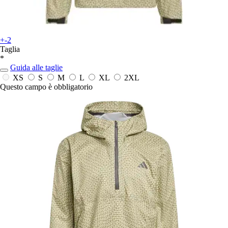
+-2
Taglia
*
Guida alle taglie
XS
S
M
L
XL
2XL
Questo campo è obbligatorio