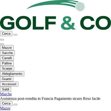
Cerca
Mazze
Sacche
Carrelli
Palline
Scarpe
Abbigliamento
Guanti
Accessori
Saldi
Marche
Assistenza post-vendita in Francia
Pagamento sicuro
Reso facile
Cerca
Mazze