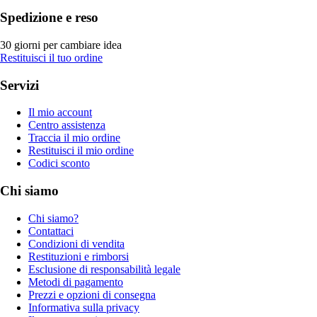
Spedizione e reso
30 giorni per cambiare idea
Restituisci il tuo ordine
Servizi
Il mio account
Centro assistenza
Traccia il mio ordine
Restituisci il mio ordine
Codici sconto
Chi siamo
Chi siamo?
Contattaci
Condizioni di vendita
Restituzioni e rimborsi
Esclusione di responsabilità legale
Metodi di pagamento
Prezzi e opzioni di consegna
Informativa sulla privacy