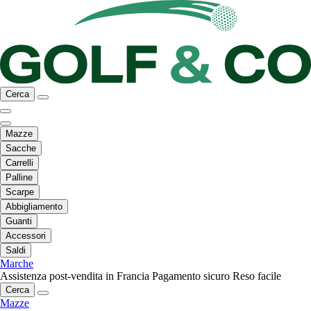
Cerca
Mazze
Sacche
Carrelli
Palline
Scarpe
Abbigliamento
Guanti
Accessori
Saldi
Marche
Assistenza post-vendita in Francia
Pagamento sicuro
Reso facile
Cerca
Mazze