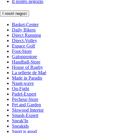
Il nostro negozio
I nostri negozi
Basket-Center
Daily Bikers
Direct Running
Direct-Volley
Espace Golf
Foot-Store
Galoppostore
Handball-Store
House of Rugby
La sellerie de Maé
Made in Paradis
Nauti-wave
On-Fight
Padel-Expert
Pecheur-Store
Pet and Garden
Slowood Interior
Smash-Expert
Sneak'In
Sneakids
Sport is good