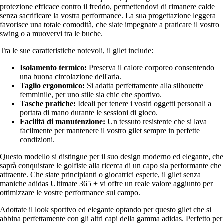
protezione efficace contro il freddo, permettendovi di rimanere calde
senza sacrificare la vostra performance. La sua progettazione leggera
favorisce una totale comodità, che siate impegnate a praticare il vostro
swing o a muovervi tra le buche.
Tra le sue caratteristiche notevoli, il gilet include:
Isolamento termico:
Preserva il calore corporeo consentendo
una buona circolazione dell'aria.
Taglio ergonomico:
Si adatta perfettamente alla silhouette
femminile, per uno stile sia chic che sportivo.
Tasche pratiche:
Ideali per tenere i vostri oggetti personali a
portata di mano durante le sessioni di gioco.
Facilità di manutenzione:
Un tessuto resistente che si lava
facilmente per mantenere il vostro gilet sempre in perfette
condizioni.
Questo modello si distingue per il suo design moderno ed elegante, che
saprà conquistare le golfiste alla ricerca di un capo sia performante che
attraente. Che siate principianti o giocatrici esperte, il gilet senza
maniche adidas Ultimate 365 + vi offre un reale valore aggiunto per
ottimizzare le vostre performance sul campo.
Adottate il look sportivo ed elegante optando per questo gilet che si
abbina perfettamente con gli altri capi della gamma adidas. Perfetto per