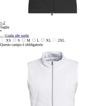
+-2
Taglia
*
Guida alle taglie
XS
S
M
L
XL
2XL
Questo campo è obbligatorio