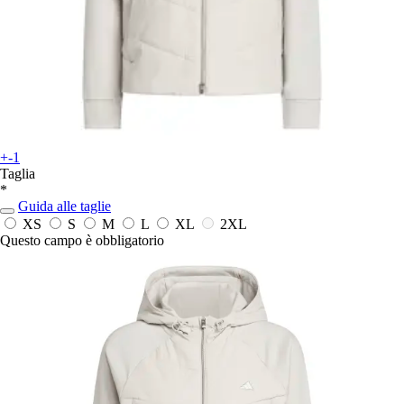
+-1
Taglia
*
Guida alle taglie
XS
S
M
L
XL
2XL
Questo campo è obbligatorio