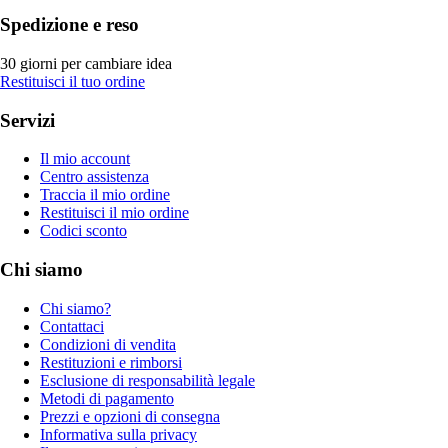
Spedizione e reso
30 giorni per cambiare idea
Restituisci il tuo ordine
Servizi
Il mio account
Centro assistenza
Traccia il mio ordine
Restituisci il mio ordine
Codici sconto
Chi siamo
Chi siamo?
Contattaci
Condizioni di vendita
Restituzioni e rimborsi
Esclusione di responsabilità legale
Metodi di pagamento
Prezzi e opzioni di consegna
Informativa sulla privacy