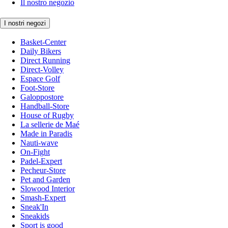
Il nostro negozio
I nostri negozi
Basket-Center
Daily Bikers
Direct Running
Direct-Volley
Espace Golf
Foot-Store
Galoppostore
Handball-Store
House of Rugby
La sellerie de Maé
Made in Paradis
Nauti-wave
On-Fight
Padel-Expert
Pecheur-Store
Pet and Garden
Slowood Interior
Smash-Expert
Sneak'In
Sneakids
Sport is good