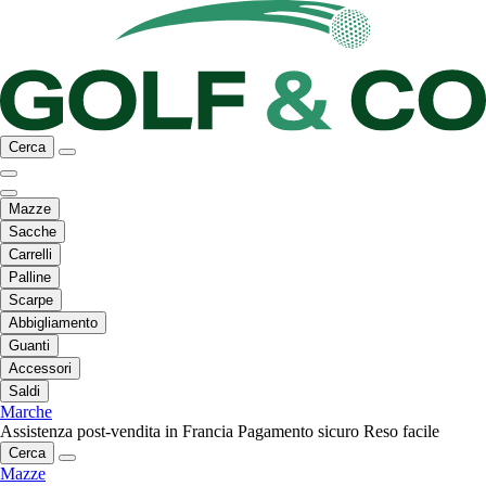
Cerca
Mazze
Sacche
Carrelli
Palline
Scarpe
Abbigliamento
Guanti
Accessori
Saldi
Marche
Assistenza post-vendita in Francia
Pagamento sicuro
Reso facile
Cerca
Mazze