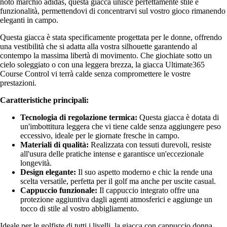
noto marchio adidas, questa giacca unisce perfettamente stile e
funzionalità, permettendovi di concentrarvi sul vostro gioco rimanendo
eleganti in campo.
Questa giacca è stata specificamente progettata per le donne, offrendo
una vestibilità che si adatta alla vostra silhouette garantendo al
contempo la massima libertà di movimento. Che giochiate sotto un
cielo soleggiato o con una leggera brezza, la giacca Ultimate365
Course Control vi terrà calde senza compromettere le vostre
prestazioni.
Caratteristiche principali:
Tecnologia di regolazione termica:
Questa giacca è dotata di
un'imbottitura leggera che vi tiene calde senza aggiungere peso
eccessivo, ideale per le giornate fresche in campo.
Materiali di qualità:
Realizzata con tessuti durevoli, resiste
all'usura delle pratiche intense e garantisce un'eccezionale
longevità.
Design elegante:
Il suo aspetto moderno e chic la rende una
scelta versatile, perfetta per il golf ma anche per uscite casual.
Cappuccio funzionale:
Il cappuccio integrato offre una
protezione aggiuntiva dagli agenti atmosferici e aggiunge un
tocco di stile al vostro abbigliamento.
Ideale per le golfiste di tutti i livelli, la giacca con cappuccio donna