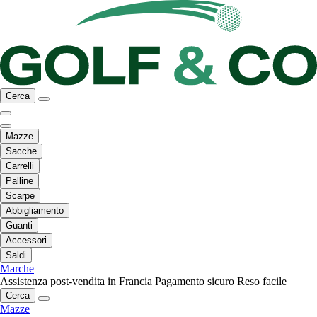
Cerca
Mazze
Sacche
Carrelli
Palline
Scarpe
Abbigliamento
Guanti
Accessori
Saldi
Marche
Assistenza post-vendita in Francia
Pagamento sicuro
Reso facile
Cerca
Mazze