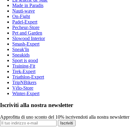
Made in Paradis
Nauti-wave
On-Fight
Padel-Expert
Pecheur-Store
Pet and Garden
Slowood Interior
Smash-Expert
Sneak'In
Sneakids
Sport is good
Training-Fit
Trek-Expert
Triathlon-Expert
TripNBikers
Vélo-Store
Winter-Expert
Iscriviti alla nostra newsletter
Approfitta di uno sconto del 10% iscrivendoti alla nostra newsletter
Iscriviti