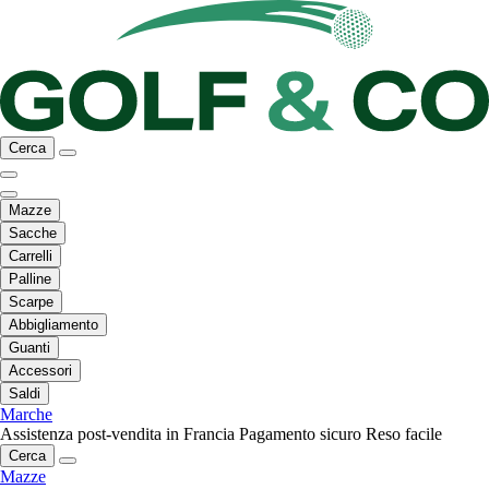
Cerca
Mazze
Sacche
Carrelli
Palline
Scarpe
Abbigliamento
Guanti
Accessori
Saldi
Marche
Assistenza post-vendita in Francia
Pagamento sicuro
Reso facile
Cerca
Mazze