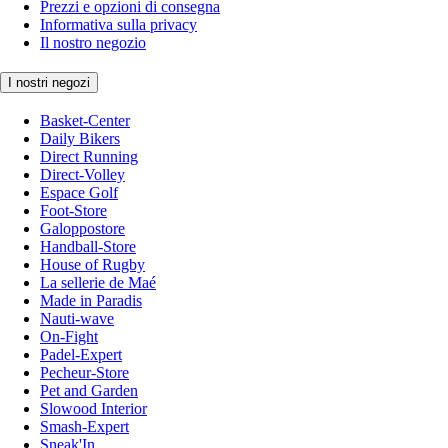
Prezzi e opzioni di consegna
Informativa sulla privacy
Il nostro negozio
I nostri negozi
Basket-Center
Daily Bikers
Direct Running
Direct-Volley
Espace Golf
Foot-Store
Galoppostore
Handball-Store
House of Rugby
La sellerie de Maé
Made in Paradis
Nauti-wave
On-Fight
Padel-Expert
Pecheur-Store
Pet and Garden
Slowood Interior
Smash-Expert
Sneak'In