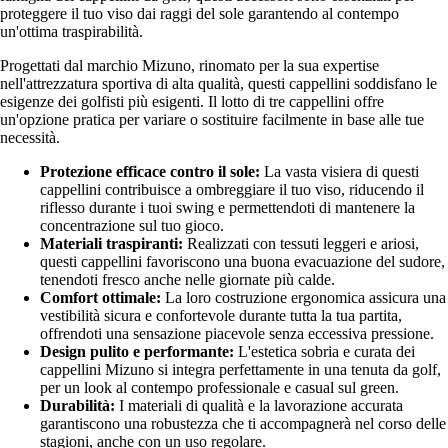
proteggere il tuo viso dai raggi del sole garantendo al contempo
un'ottima traspirabilità.
Progettati dal marchio Mizuno, rinomato per la sua expertise
nell'attrezzatura sportiva di alta qualità, questi cappellini soddisfano le
esigenze dei golfisti più esigenti. Il lotto di tre cappellini offre
un'opzione pratica per variare o sostituire facilmente in base alle tue
necessità.
Protezione efficace contro il sole:
La vasta visiera di questi
cappellini contribuisce a ombreggiare il tuo viso, riducendo il
riflesso durante i tuoi swing e permettendoti di mantenere la
concentrazione sul tuo gioco.
Materiali traspiranti:
Realizzati con tessuti leggeri e ariosi,
questi cappellini favoriscono una buona evacuazione del sudore,
tenendoti fresco anche nelle giornate più calde.
Comfort ottimale:
La loro costruzione ergonomica assicura una
vestibilità sicura e confortevole durante tutta la tua partita,
offrendoti una sensazione piacevole senza eccessiva pressione.
Design pulito e performante:
L'estetica sobria e curata dei
cappellini Mizuno si integra perfettamente in una tenuta da golf,
per un look al contempo professionale e casual sul green.
Durabilità:
I materiali di qualità e la lavorazione accurata
garantiscono una robustezza che ti accompagnerà nel corso delle
stagioni, anche con un uso regolare.