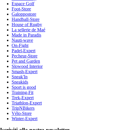
Espace Golf
Foot-Store
Galoppostore
Handball-Store
House of Rugby
La sellerie de Maé
Made in Paradis
Nauti-wave
On-Fight
Padel-Expert
Pecheur-Store
Pet and Garden
Slowood Interior
Smash-Expert
Sneak'In
Sneakids
Sport is good
Training-Fit
Trek-Expert
Triathlon-Expert
TripNBikers
Vélo-Store
Winter-Expert
Iscriviti alla nostra newsletter