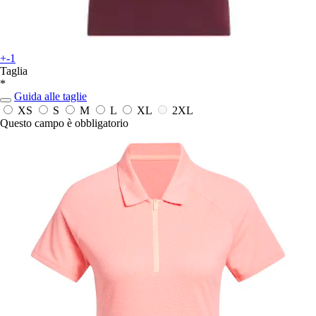
+-1
Taglia
*
Guida alle taglie
XS
S
M
L
XL
2XL
Questo campo è obbligatorio