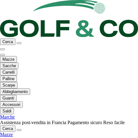
Cerca
Mazze
Sacche
Carrelli
Palline
Scarpe
Abbigliamento
Guanti
Accessori
Saldi
Marche
Assistenza post-vendita in Francia
Pagamento sicuro
Reso facile
Cerca
Mazze