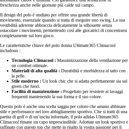
freschezza anche nelle giornate più calde sul campo.
Il design del polo è studiato per offrire una grande libertà di
movimento, essenziale quando si tratta di eseguire uno swing. La sua
vestibilità aderente abbraccia delicatamente la silhouette senza
ostacolare i movimenti, permettendo così alle giocatrici di concentrarsi
completamente sul loro gioco.
Le caratteristiche chiave del polo donna Ultimate365 Climacool
includono :
Tecnologia Climacool :
Massimizzazione della ventilazione per
un comfort ottimale.
Materiali di alta qualità :
Durabilità e morbidezza al tatto con
la pelle.
Stile moderno :
Un look chic che si adatta perfettamente sia sul
green che fuori.
Facilità di manutenzione :
Progettato per resistere ai lavaggi
frequenti mantenendo la sua forma e il suo colore.
Questo polo è anche una scelta saggia per coloro che amano abbinare
stile e performance nel loro abbigliamento sportivo. Che si tratti di una
partita di golf o di un’uscita informale, il polo adidas Ultimate365
Climacool rimane un capo imprescindibile. Adottate un look sportivo e
raffinato con questo top che mette in risalto la vostra passione per il