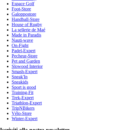
Espace Golf
Foot-Store
Galoppostore
Handball-Store
House of Rugby
La sellerie de Maé
Made in Paradis
Nauti-wave
On-Fight
Padel-Expert
Pecheur-Store
Pet and Garden
Slowood Interior
Smash-Expert
Sneak'In
Sneakids
Sport is good
Training-Fit
Trek-Expert
Triathlon-Expert
TripNBikers
Vélo-Store
Winter-Expert
Iscriviti alla nostra newsletter