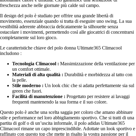
freschezza anche nelle giornate più calde sul campo.
Il design del polo è studiato per offrire una grande libertà di
movimento, essenziale quando si tratta di eseguire uno swing. La sua
vestibilità aderente abbraccia delicatamente la silhouette senza
ostacolare i movimenti, permettendo così alle giocatrici di concentrarsi
completamente sul loro gioco.
Le caratteristiche chiave del polo donna Ultimate365 Climacool
includono :
Tecnologia Climacool :
Massimizzazione della ventilazione per
un comfort ottimale.
Materiali di alta qualità :
Durabilità e morbidezza al tatto con
la pelle.
Stile moderno :
Un look chic che si adatta perfettamente sia sul
green che fuori.
Facilità di manutenzione :
Progettato per resistere ai lavaggi
frequenti mantenendo la sua forma e il suo colore.
Questo polo è anche una scelta saggia per coloro che amano abbinare
stile e performance nel loro abbigliamento sportivo. Che si tratti di una
partita di golf o di un’uscita informale, il polo adidas Ultimate365
Climacool rimane un capo imprescindibile. Adottate un look sportivo e
raffinato con questo top che mette in risalto la vostra passione per il