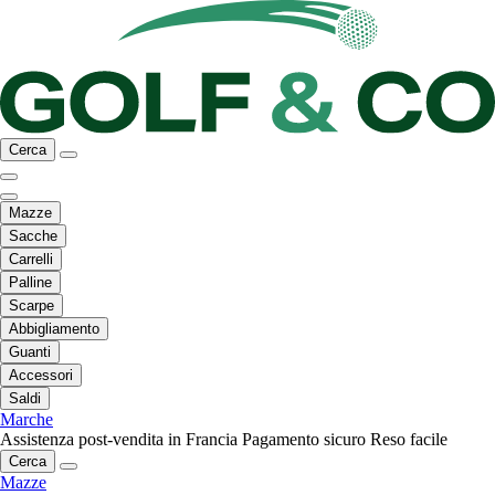
Cerca
Mazze
Sacche
Carrelli
Palline
Scarpe
Abbigliamento
Guanti
Accessori
Saldi
Marche
Assistenza post-vendita in Francia
Pagamento sicuro
Reso facile
Cerca
Mazze