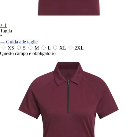
+-1
Taglia
*
Guida alle taglie
XS
S
M
L
XL
2XL
Questo campo è obbligatorio