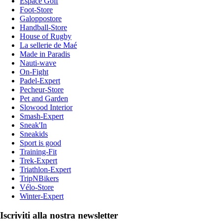
Espace Golf
Foot-Store
Galoppostore
Handball-Store
House of Rugby
La sellerie de Maé
Made in Paradis
Nauti-wave
On-Fight
Padel-Expert
Pecheur-Store
Pet and Garden
Slowood Interior
Smash-Expert
Sneak'In
Sneakids
Sport is good
Training-Fit
Trek-Expert
Triathlon-Expert
TripNBikers
Vélo-Store
Winter-Expert
Iscriviti alla nostra newsletter