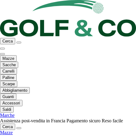
Cerca
Mazze
Sacche
Carrelli
Palline
Scarpe
Abbigliamento
Guanti
Accessori
Saldi
Marche
Assistenza post-vendita in Francia
Pagamento sicuro
Reso facile
Cerca
Mazze