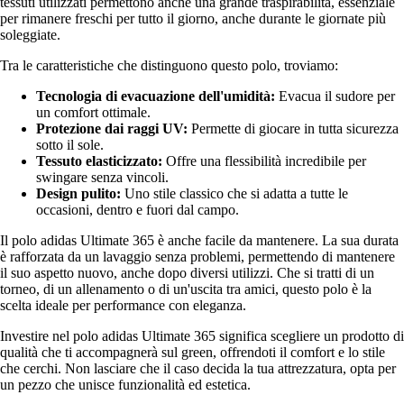
tessuti utilizzati permettono anche una grande traspirabilità, essenziale
per rimanere freschi per tutto il giorno, anche durante le giornate più
soleggiate.
Tra le caratteristiche che distinguono questo polo, troviamo:
Tecnologia di evacuazione dell'umidità:
Evacua il sudore per
un comfort ottimale.
Protezione dai raggi UV:
Permette di giocare in tutta sicurezza
sotto il sole.
Tessuto elasticizzato:
Offre una flessibilità incredibile per
swingare senza vincoli.
Design pulito:
Uno stile classico che si adatta a tutte le
occasioni, dentro e fuori dal campo.
Il polo adidas Ultimate 365 è anche facile da mantenere. La sua durata
è rafforzata da un lavaggio senza problemi, permettendo di mantenere
il suo aspetto nuovo, anche dopo diversi utilizzi. Che si tratti di un
torneo, di un allenamento o di un'uscita tra amici, questo polo è la
scelta ideale per performance con eleganza.
Investire nel polo adidas Ultimate 365 significa scegliere un prodotto di
qualità che ti accompagnerà sul green, offrendoti il comfort e lo stile
che cerchi. Non lasciare che il caso decida la tua attrezzatura, opta per
un pezzo che unisce funzionalità ed estetica.