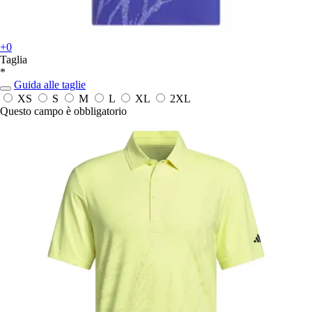
+0
Taglia
*
Guida alle taglie
XS
S
M
L
XL
2XL
Questo campo è obbligatorio