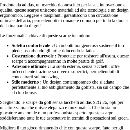
Prodotte da adidas, un marchio riconosciuto per la sua innovazione e
qualità, queste scarpe uniscono materiali ad alta tecnologia e un design
ergonomico. Leggere e traspiranti, garantiscono una circolazione
ottimale dell'aria, permettendoti di rimanere comodo per tutta la durata
della tua partita di golf.
Le funzionalità chiave di queste scarpe includono :
Soletta confortevole :
Un'imbottitura generosa sostiene il tuo
piede, assorbendo gli urti e riducendo la fatica.
Costruzione durevole :
Progettate per resistere all'usura, queste
scarpe ti accompagneranno in molte partite di golf.
Adesione ottimale :
La suola esterna, senza tacchetti, offre
un'eccellente trazione su diverse superfici, permettendoti di
concentrarti sul tuo swing.
Stile moderno :
Un design contemporaneo che si adatta
perfettamente al tuo abbigliamento da golfista, sia sul campo che
al club house.
Scegliendo le scarpe da golf senza tacchetti adidas S2G 26, opti per
un'attrezzatura che unisce eleganza e funzionalità. Che tu sia un
giocatore amatoriale o un professionista esperto, queste scarpe
soddisferanno tutte le tue aspettative in termini di prestazioni sul green.
Migliora il tuo gioco rimanendo chic con queste scarpe, fatte per gli