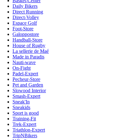
Basket-Center
Daily Bikers
Direct Running
Direct-Volley
Espace Golf
Foot-Store
Galoppostore
Handball-Store
House of Rugby
La sellerie de Maé
Made in Paradis
Nauti-wave
On-Fight
Padel-Expert
Pecheur-Store
Pet and Garden
Slowood Interior
Smash-Expert
Sneak'In
Sneakids
Sport is good
Training-Fit
Trek-Expert
Triathlon-Expert
TripNBikers