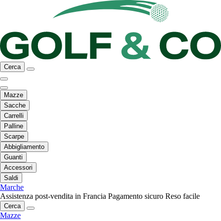
Cerca
Mazze
Sacche
Carrelli
Palline
Scarpe
Abbigliamento
Guanti
Accessori
Saldi
Marche
Assistenza post-vendita in Francia
Pagamento sicuro
Reso facile
Cerca
Mazze