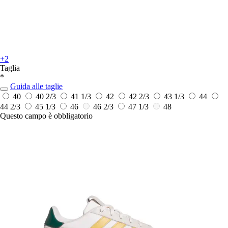
+2
Taglia
*
Guida alle taglie
40
40 2/3
41 1/3
42
42 2/3
43 1/3
44
44 2/3
45 1/3
46
46 2/3
47 1/3
48
Questo campo è obbligatorio