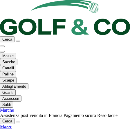
Cerca
Mazze
Sacche
Carrelli
Palline
Scarpe
Abbigliamento
Guanti
Accessori
Saldi
Marche
Assistenza post-vendita in Francia
Pagamento sicuro
Reso facile
Cerca
Mazze