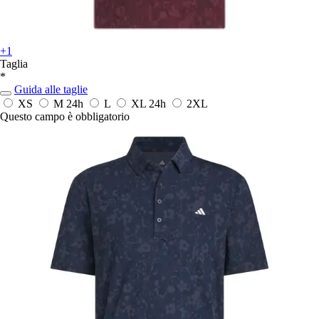
+1
Taglia
*
Guida alle taglie
XS
M
24h
L
XL
24h
2XL
Questo campo è obbligatorio