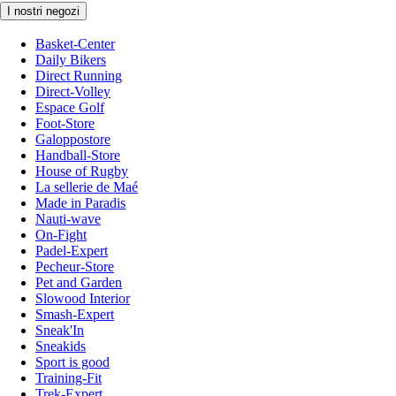
I nostri negozi
Basket-Center
Daily Bikers
Direct Running
Direct-Volley
Espace Golf
Foot-Store
Galoppostore
Handball-Store
House of Rugby
La sellerie de Maé
Made in Paradis
Nauti-wave
On-Fight
Padel-Expert
Pecheur-Store
Pet and Garden
Slowood Interior
Smash-Expert
Sneak'In
Sneakids
Sport is good
Training-Fit
Trek-Expert