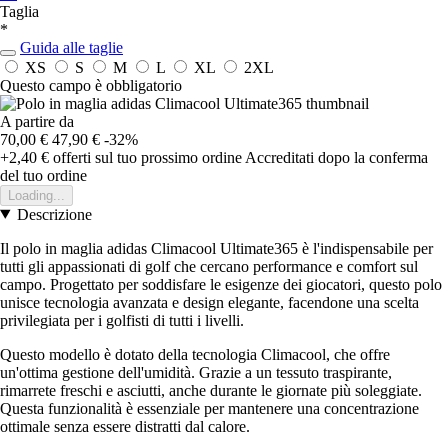
Taglia
*
Guida alle taglie
XS
S
M
L
XL
2XL
Questo campo è obbligatorio
A partire da
70,00 €
47,90 €
-32%
+2,40 €
offerti sul tuo prossimo ordine
Accreditati dopo la conferma
del tuo ordine
Loading...
Descrizione
Il polo in maglia adidas Climacool Ultimate365 è l'indispensabile per
tutti gli appassionati di golf che cercano performance e comfort sul
campo. Progettato per soddisfare le esigenze dei giocatori, questo polo
unisce tecnologia avanzata e design elegante, facendone una scelta
privilegiata per i golfisti di tutti i livelli.
Questo modello è dotato della tecnologia Climacool, che offre
un'ottima gestione dell'umidità. Grazie a un tessuto traspirante,
rimarrete freschi e asciutti, anche durante le giornate più soleggiate.
Questa funzionalità è essenziale per mantenere una concentrazione
ottimale senza essere distratti dal calore.