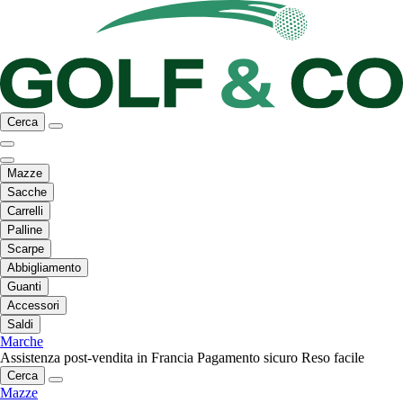
Cerca
Mazze
Sacche
Carrelli
Palline
Scarpe
Abbigliamento
Guanti
Accessori
Saldi
Marche
Assistenza post-vendita in Francia
Pagamento sicuro
Reso facile
Cerca
Mazze