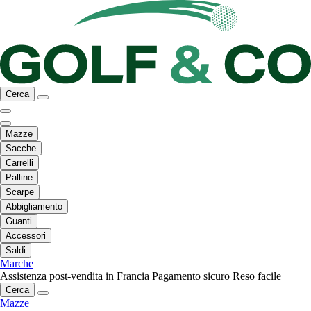
Cerca
Mazze
Sacche
Carrelli
Palline
Scarpe
Abbigliamento
Guanti
Accessori
Saldi
Marche
Assistenza post-vendita in Francia
Pagamento sicuro
Reso facile
Cerca
Mazze